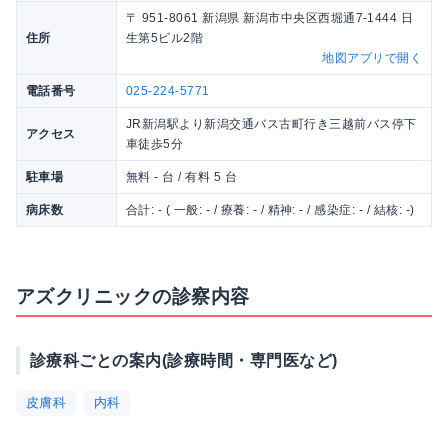
〒 951-8061 新潟県 新潟市中央区西堀通7-1444 日
住所
生第5ビル2階
地図アプリで開く
電話番号
025-224-5771
JR新潟駅より新潟交通バス古町行き三越前バス停下
アクセス
車徒歩5分
駐車場
無料 - 台 / 有料 5 台
病床数
合計: - ( 一般: - / 療養: - / 精神: - / 感染症: - / 結核: -)
アズクリニックの診察内容
診療科ごとの案内(診療時間・専門医など)
皮膚科
内科