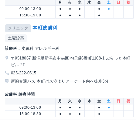
月
火
水
木
金
土
日
祝
09:00-13:00
●
●
●
●
●
15:30-19:00
●
●
●
●
本町皮膚科
クリニック
土曜診察
診療科：
皮膚科 アレルギー科
〒9518067 新潟県新潟市中央区本町通6番町1108-1 ぷらっと本町
ビル 2F
025-222-0515
新潟交通バス 本町バス停よりアーケード内へ徒歩3分
皮膚科 診療時間
月
火
水
木
金
土
日
祝
09:30-13:00
●
●
●
●
●
15:00-18:30
●
●
●
●