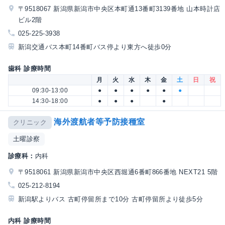
〒9518067 新潟県新潟市中央区本町通13番町3139番地 山本時計店
ビル2階
025-225-3938
新潟交通バス本町14番町バス停より東方へ徒歩0分
歯科 診療時間
月
火
水
木
金
土
日
祝
09:30-13:00
●
●
●
●
●
●
14:30-18:00
●
●
●
●
海外渡航者等予防接種室
クリニック
土曜診察
診療科：
内科
〒9518061 新潟県新潟市中央区西堀通6番町866番地 NEXT21 5階
025-212-8194
新潟駅よりバス 古町停留所まで10分 古町停留所より徒歩5分
内科 診療時間