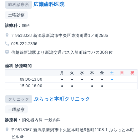
広瀬歯科医院
歯科診療所
土曜診察
診療科：
歯科
〒9518028 新潟県新潟市中央区東湊町通1ノ町2586
025-222-2396
信越線新潟駅より新潟交通バス入船町線でバス30分位
歯科 診療時間
月
火
水
木
金
土
日
祝
09:00-13:00
●
●
●
●
●
●
15:00-18:00
●
●
●
●
ぷらっと本町クリニック
クリニック
土曜診察
診療科：
消化器内科 一般内科
〒9518067 新潟県新潟市中央区本町通6番町1108-1 ぷらっと本町
ビル4F