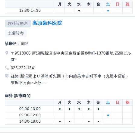
月
火
水
木
金
土
日
祝
13:30-14:30
●
●
高頭歯科医院
歯科診療所
土曜診察
診療科：
歯科
〒9518066 新潟県新潟市中央区東堀前通8番町-1370番地 高頭ビル
3F
025-222-1341
往路 新潟駅より浜浦町先回り市内線乗車古町下車（丸屋本店前）
東堀下方向へ5分 ...
歯科 診療時間
月
火
水
木
金
土
日
祝
09:00-13:00
●
●
●
●
●
09:00-12:00
●
14:30-18:00
●
●
●
●