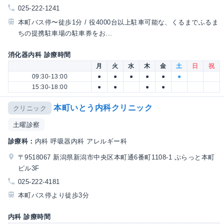
025-222-1241
本町バス停〜徒歩1分 / 役4000台以上駐車可能な、くるまでふるま
ちの提携駐車場の駐車券をお...
消化器内科 診療時間
月
火
水
木
金
土
日
祝
09:30-13:00
●
●
●
●
●
●
15:30-18:00
●
●
●
●
本町いとう内科クリニック
クリニック
土曜診察
診療科：
内科 呼吸器内科 アレルギー科
〒9518067 新潟県新潟市中央区本町通6番町1108-1 ぷらっと本町
ビル3F
025-222-4181
本町バス停より徒歩3分
内科 診療時間