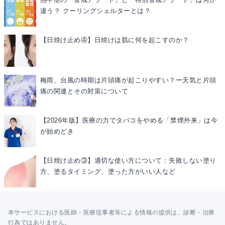
違う？ クーリングシェルターとは？
【日焼け止め④】日焼けは肌に何を起こすのか？
梅雨、台風の時期は片頭痛が起こりやすい？ー天気と片頭
痛の関連とその対策について
【2026年版】医療の力でタバコをやめる「禁煙外来」は今
が始めどき
【日焼け止め③】適切な使い方について：失敗しない塗り
方、塗るタイミング、塗った方がいい人など
本サービスにおける医師・医療従事者等による情報の提供は、診断・治療
行為ではありません。