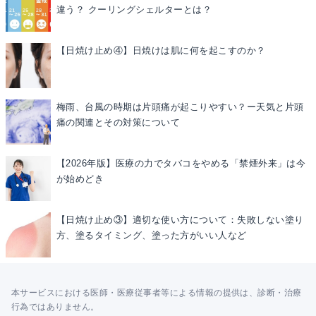
違う？ クーリングシェルターとは？
【日焼け止め④】日焼けは肌に何を起こすのか？
梅雨、台風の時期は片頭痛が起こりやすい？ー天気と片頭
痛の関連とその対策について
【2026年版】医療の力でタバコをやめる「禁煙外来」は今
が始めどき
【日焼け止め③】適切な使い方について：失敗しない塗り
方、塗るタイミング、塗った方がいい人など
本サービスにおける医師・医療従事者等による情報の提供は、診断・治療
行為ではありません。