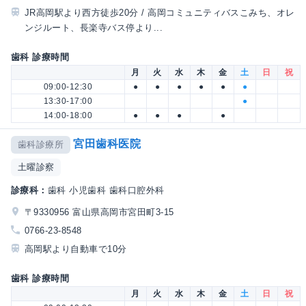
JR高岡駅より西方徒歩20分 / 高岡コミュニティバスこみち、オレ
ンジルート、長楽寺バス停より...
歯科 診療時間
月
火
水
木
金
土
日
祝
09:00-12:30
●
●
●
●
●
●
13:30-17:00
●
14:00-18:00
●
●
●
●
宮田歯科医院
歯科診療所
土曜診察
診療科：
歯科 小児歯科 歯科口腔外科
〒9330956 富山県高岡市宮田町3-15
0766-23-8548
高岡駅より自動車で10分
歯科 診療時間
月
火
水
木
金
土
日
祝