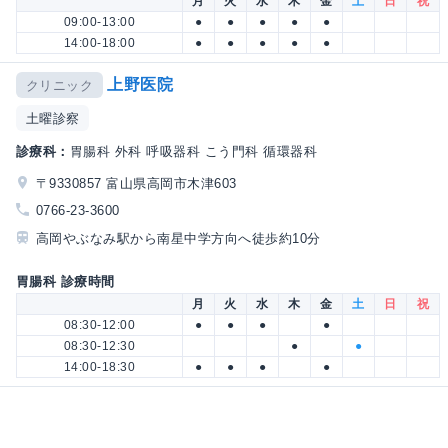
月
火
水
木
金
土
日
祝
09:00-13:00
●
●
●
●
●
14:00-18:00
●
●
●
●
●
上野医院
クリニック
土曜診察
診療科：
胃腸科 外科 呼吸器科 こう門科 循環器科
〒9330857 富山県高岡市木津603
0766-23-3600
高岡やぶなみ駅から南星中学方向へ徒歩約10分
胃腸科 診療時間
月
火
水
木
金
土
日
祝
08:30-12:00
●
●
●
●
08:30-12:30
●
●
14:00-18:30
●
●
●
●