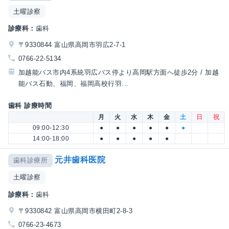
土曜診察
診療科：
歯科
〒9330844 富山県高岡市羽広2-7-1
0766-22-5134
加越能バス市内4系統羽広バス停より高岡駅方面へ徒歩2分 / 加越
能バス石動、福岡、福岡高校行羽...
歯科 診療時間
月
火
水
木
金
土
日
祝
09:00-12:30
●
●
●
●
●
●
14:00-18:00
●
●
●
●
●
元井歯科医院
歯科診療所
土曜診察
診療科：
歯科
〒9330842 富山県高岡市横田町2-8-3
0766-23-4673