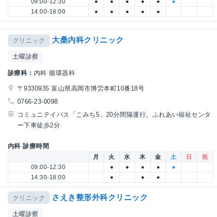
09:00-12:30
●
●
●
●
●
●
14:00-18:00
●
●
●
●
●
大桑内科クリニック
クリニック
土曜診察
診療科：
内科 循環器科
〒9330935 富山県高岡市博労本町10番18号
0766-23-0098
コミュニテイバス「こみち5」20分間隔運行。ふれあい福祉センタ
ー下車徒歩2分
内科 診療時間
月
火
水
木
金
土
日
祝
09:00-12:30
●
●
●
●
●
14:30-18:00
●
●
●
さえき整形外科クリニック
クリニック
土曜診察