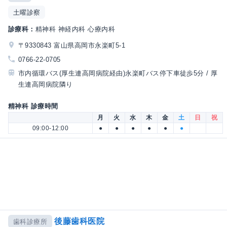
土曜診察
診療科：
精神科 神経内科 心療内科
〒9330843 富山県高岡市永楽町5-1
0766-22-0705
市内循環バス(厚生連高岡病院経由)永楽町バス停下車徒歩5分 / 厚
生連高岡病院隣り
精神科 診療時間
月
火
水
木
金
土
日
祝
09:00-12:00
●
●
●
●
●
●
後藤歯科医院
歯科診療所