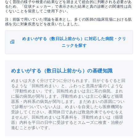
なく普段の様子や検査の結果などを踏まえて総合的に判断される必要があ
るため、「症状チェッカー」で表示された結果と真の診断との関連性は高
くないことを留意してご使用下さい。
注：前版で用いていた理論を基本とし、多くの医師の臨床現場における肌
感を元に対象疾患などを改良いたしました。
めまいがする（数日以上前から）に対応した病院・クリ
ニックを探す
めまいがする（数日以上前から）の基礎知識
めまいは大きく分けて2つに分けられます。目がぐるぐると回
るような「回転性めまい」と、ふわっと意識が遠のくような
「浮動性めまい」です。回転性めまいは主に耳の病気、まれ
に脳の病気が関与します。浮動性めまいは主に心臓など循環
器系・内科系の病気が関与します。 まだめまいの原因につい
て診断がついていない人は、めまいを自覚したら医療機関を
受診してください。夜間休日であれば救急外来でもやむをえ
ませんが、回転性めまいは耳鼻科を、浮動性めまいは（循環
器）内科を平日の日中に受診するとスムーズに検査・治療が
進むことが多いです。