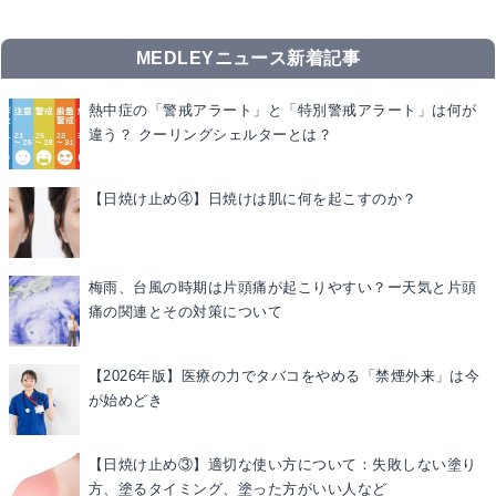
MEDLEYニュース新着記事
熱中症の「警戒アラート」と「特別警戒アラート」は何が
違う？ クーリングシェルターとは？
【日焼け止め④】日焼けは肌に何を起こすのか？
梅雨、台風の時期は片頭痛が起こりやすい？ー天気と片頭
痛の関連とその対策について
【2026年版】医療の力でタバコをやめる「禁煙外来」は今
が始めどき
【日焼け止め③】適切な使い方について：失敗しない塗り
方、塗るタイミング、塗った方がいい人など