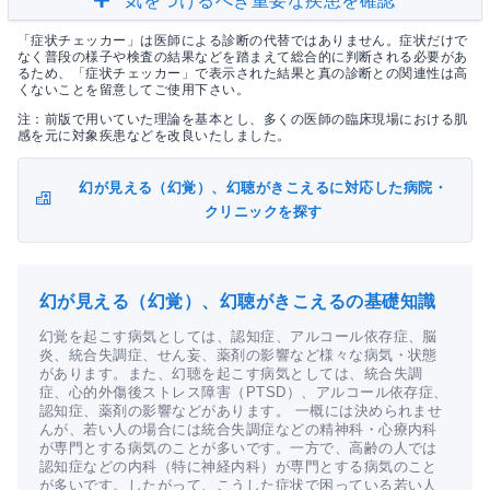
気をつけるべき重要な疾患を確認
「症状チェッカー」は医師による診断の代替ではありません。症状だけで
なく普段の様子や検査の結果などを踏まえて総合的に判断される必要があ
るため、「症状チェッカー」で表示された結果と真の診断との関連性は高
くないことを留意してご使用下さい。
注：前版で用いていた理論を基本とし、多くの医師の臨床現場における肌
感を元に対象疾患などを改良いたしました。
幻が見える（幻覚）、幻聴がきこえるに対応した病院・
クリニックを探す
幻が見える（幻覚）、幻聴がきこえるの基礎知識
幻覚を起こす病気としては、認知症、アルコール依存症、脳
炎、統合失調症、せん妄、薬剤の影響など様々な病気・状態
があります。また、幻聴を起こす病気としては、統合失調
症、心的外傷後ストレス障害（PTSD）、アルコール依存症、
認知症、薬剤の影響などがあります。 一概には決められませ
んが、若い人の場合には統合失調症などの精神科・心療内科
が専門とする病気のことが多いです。一方で、高齢の人では
認知症などの内科（特に神経内科）が専門とする病気のこと
が多いです。したがって、こうした症状で困っている若い人