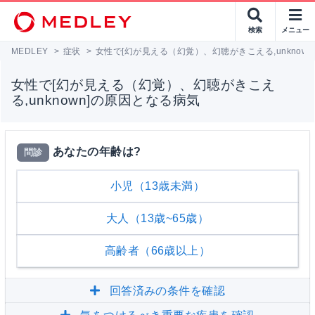
検索
メニュー
MEDLEY
>
症状
>
女性で[幻が見える（幻覚）、幻聴がきこえる,unknow
女性で[幻が見える（幻覚）、幻聴がきこえ
る,unknown]の原因となる病気
あなたの年齢は?
問診
小児（13歳未満）
大人（13歳~65歳）
高齢者（66歳以上）
回答済みの条件を確認