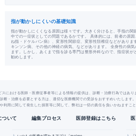
指が動かしにくいの基礎知識
指が動かしにくくなる原因は様々です。大きく分けると、手指の関
中での一症状としての問題であるかです。 具体的には、前者の原
ね指・ドケルバン病）、変形性関節症、変形性頚椎症などがありま
キンソン病、その他の神経の病気、などがあります。 全身性の病
ます。しかし、あくまで指を診る専門は整形外科なので、指症状が
勧めします。
ビスにおける医師・医療従事者等による情報の提供は、診断・治療行為ではあり
診断・治療を必要とする方は、適切な医療機関での受診をおすすめいたします
や利用に関して発生した損害等に関して、弊社は一切の責任を負いかねますこ
Yについて
編集プロセス
医師登録はこちら
医
いつもの医療が変わるアプリ「melmo」
「