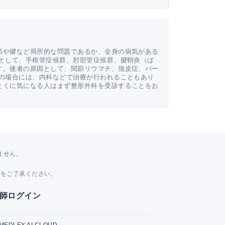
節や腱など局所的な問題であるか、全身の病気がある
因として、手根管症候群、肘部管症候群、腱鞘炎（ば
す。後者の原因として、関節リウマチ、強皮症、パー
気の場合には、内科などで治療が行われることもあり
とくに気になる人はまず整形外科を受診することをお
ません。
。
とをご了承ください。
師ログイン
MEDLEY AI CLOUD」