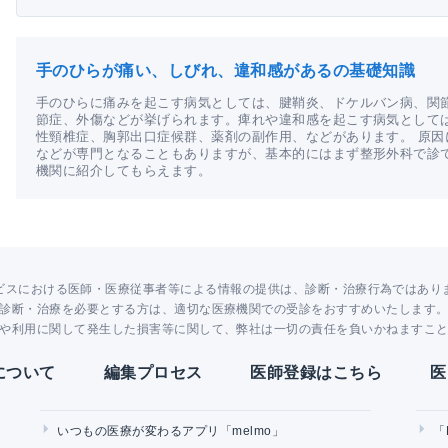
手のひらが痛い、しびれ、違和感があるの基礎知識
手のひらに痛みを起こす病気としては、腱鞘炎、ドケルバン病、関
節症、外傷などが挙げられます。痺れや違和感を起こす病気として
性頸椎症、胸郭出口症候群、薬剤の副作用、などがあります。 原
などが専門となることもありますが、基本的にはまず整形外科で診
機関に紹介してもらえます。
ビスにおける医師・医療従事者等による情報の提供は、診断・治療行為ではあり
診断・治療を必要とする方は、適切な医療機関での受診をおすすめいたします
や利用に関して発生した損害等に関して、弊社は一切の責任を負いかねますこ
Yについて
編集プロセス
医師登録はこちら
医
いつもの医療が変わるアプリ「melmo」
「