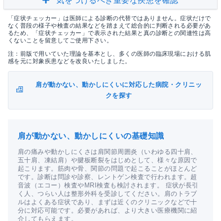
気をつけるべき重要な疾患を確認
「症状チェッカー」は医師による診断の代替ではありません。症状だけで
なく普段の様子や検査の結果などを踏まえて総合的に判断される必要があ
るため、「症状チェッカー」で表示された結果と真の診断との関連性は高
くないことを留意してご使用下さい。
注：前版で用いていた理論を基本とし、多くの医師の臨床現場における肌
感を元に対象疾患などを改良いたしました。
肩が動かない、動かしにくいに対応した病院・クリニッ
クを探す
肩が動かない、動かしにくいの基礎知識
肩の痛みや動かしにくさは肩関節周囲炎（いわゆる四十肩、
五十肩、凍結肩）や腱板断裂をはじめとして、様々な原因で
起こります。筋肉や骨、関節の問題で起こることがほとんど
です。診断は問診や診察、レントゲン検査で行われます。超
音波（エコー）検査やMRI検査も検討されます。 症状が長引
く人、つらい人は整形外科を受診してください。肩のトラブ
ルはよくある症状であり、まずは近くのクリニックなどで十
分に対応可能です。必要があれば、より大きい医療機関に紹
介してもらえます。