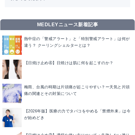
MEDLEYニュース新着記事
熱中症の「警戒アラート」と「特別警戒アラート」は何が
違う？ クーリングシェルターとは？
【日焼け止め④】日焼けは肌に何を起こすのか？
梅雨、台風の時期は片頭痛が起こりやすい？ー天気と片頭
痛の関連とその対策について
【2026年版】医療の力でタバコをやめる「禁煙外来」は今
が始めどき