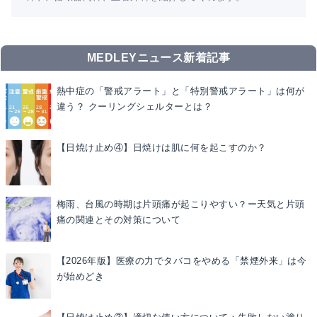
MEDLEYニュース新着記事
熱中症の「警戒アラート」と「特別警戒アラート」は何が
違う？ クーリングシェルターとは？
【日焼け止め④】日焼けは肌に何を起こすのか？
梅雨、台風の時期は片頭痛が起こりやすい？ー天気と片頭
痛の関連とその対策について
【2026年版】医療の力でタバコをやめる「禁煙外来」は今
が始めどき