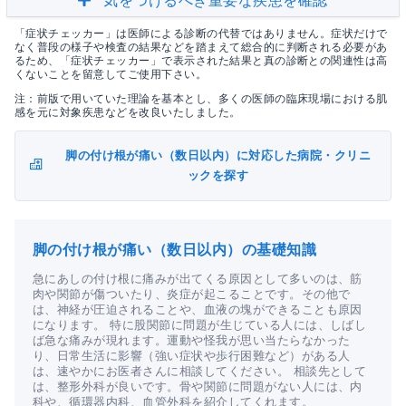
気をつけるべき重要な疾患を確認
「症状チェッカー」は医師による診断の代替ではありません。症状だけで
なく普段の様子や検査の結果などを踏まえて総合的に判断される必要があ
るため、「症状チェッカー」で表示された結果と真の診断との関連性は高
くないことを留意してご使用下さい。
注：前版で用いていた理論を基本とし、多くの医師の臨床現場における肌
感を元に対象疾患などを改良いたしました。
脚の付け根が痛い（数日以内）に対応した病院・クリニ
ックを探す
脚の付け根が痛い（数日以内）の基礎知識
急にあしの付け根に痛みが出てくる原因として多いのは、筋
肉や関節が傷ついたり、炎症が起こることです。その他で
は、神経が圧迫されることや、血液の塊ができることも原因
になります。 特に股関節に問題が生じている人には、しばし
ば急な痛みが現れます。運動や怪我が思い当たらなかった
り、日常生活に影響（強い症状や歩行困難など）がある人
は、速やかにお医者さんに相談してください。 相談先として
は、整形外科が良いです。骨や関節に問題がない人には、内
科や、循環器内科、血管外科を紹介してくれます。