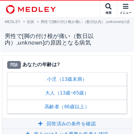
検索
メニュー
MEDLEY
>
症状
>
男性で[脚の付け根が痛い（数日以内）,unknown]の原
男性で[脚の付け根が痛い（数日以
内）,unknown]の原因となる病気
あなたの年齢は?
問診
小児（13歳未満）
大人（13歳~65歳）
高齢者（66歳以上）
回答済みの条件を確認