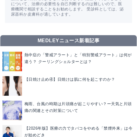
について、治療の必要性を自己判断するのは難しいので、医
療機関で相談することをお勧めします。 受診科としては、泌
尿器科か皮膚科が適しています。
MEDLEYニュース新着記事
熱中症の「警戒アラート」と「特別警戒アラート」は何が
違う？ クーリングシェルターとは？
【日焼け止め④】日焼けは肌に何を起こすのか？
梅雨、台風の時期は片頭痛が起こりやすい？ー天気と片頭
痛の関連とその対策について
【2026年版】医療の力でタバコをやめる「禁煙外来」は今
が始めどき