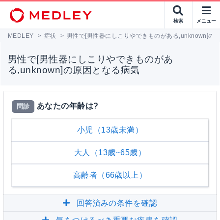
検索
メニュー
MEDLEY
>
症状
>
男性で[男性器にしこりやできものがある,unknown]
男性で[男性器にしこりやできものがあ
る,unknown]の原因となる病気
あなたの年齢は?
問診
小児（13歳未満）
大人（13歳~65歳）
高齢者（66歳以上）
回答済みの条件を確認