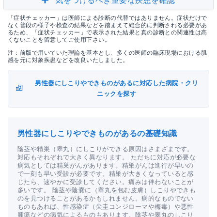
気をつけるべき重要な疾患を確認
「症状チェッカー」は医師による診断の代替ではありません。症状だけで
なく普段の様子や検査の結果などを踏まえて総合的に判断される必要があ
るため、「症状チェッカー」で表示された結果と真の診断との関連性は高
くないことを留意してご使用下さい。
注：前版で用いていた理論を基本とし、多くの医師の臨床現場における肌
感を元に対象疾患などを改良いたしました。
男性器にしこりやできものがあるに対応した病院・クリ
ニックを探す
男性器にしこりやできものがあるの基礎知識
陰茎や精巣（睾丸）にしこりができる原因はさまざまです。
対応もそれぞれで大きく異なります。 ただちに対応が必要な
病気としては精巣がんがあります。精巣がんは進行が早いの
で一刻も早い受診が必要です。精巣が大きくなっていると感
じたら、速やかに受診してください。痛みは伴わないことが
多いです。 陰茎や陰嚢に（睾丸を包む皮膚）しこりやできも
のを見つけることがあるかもしれません。病的なものでない
ものもあれば、性感染症（尖圭コンジローマや梅毒）や悪性
腫瘍などの病気によるものもあります。陰茎や睾丸のしこり