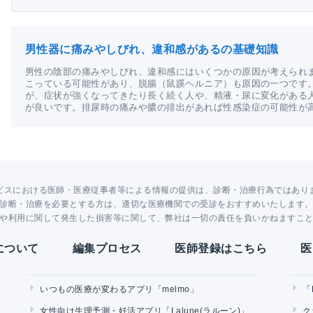
男性器に痛みやしびれ、違和感があるの基礎知識
男性の陰部の痛みやしびれ、違和感にはいくつかの原因が考えられ
こっている可能性があり、脱腸（鼠蹊ヘルニア）も原因の一つです
が、症状が強くなってきたり長く続く人や、精液・尿に変化がある
が良いです。排尿時の痛みや膿の排出があれば性感染症の可能性が
ビスにおける医師・医療従事者等による情報の提供は、診断・治療行為ではあり
診断・治療を必要とする方は、適切な医療機関での受診をおすすめいたします
や利用に関して発生した損害等に関して、弊社は一切の責任を負いかねますこ
Yについて
編集プロセス
医師登録はこちら
医
いつもの医療が変わるアプリ「melmo」
「
女性向け生理予測・妊活アプリ「Lalune(ラルーン)」
ク