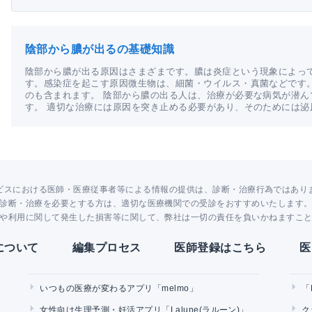
陰部から膿が出るの基礎知識
陰部から膿が出る原因はさまざまです。膿は炎症という現象によっ
す。感染症を起こす原因微生物は、細菌・ウイルス・真菌などです
のも含まれます。 陰部から膿の出る人は、治療が必要な病気が潜
す。 適切な治療には原因を突き止める必要があり、そのためには
ビスにおける医師・医療従事者等による情報の提供は、診断・治療行為ではあり
診断・治療を必要とする方は、適切な医療機関での受診をおすすめいたします
や利用に関して発生した損害等に関して、弊社は一切の責任を負いかねますこ
Yについて
編集プロセス
医師登録はこちら
医
いつもの医療が変わるアプリ「melmo」
「
女性向け生理予測・妊活アプリ「Lalune(ラルーン)」
ク