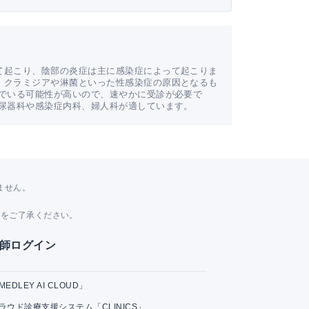
て起こり、陰部の炎症は主に感染症によって起こりま
。クラミジアや淋菌といった性感染症の原因となるも
んでいる可能性が高いので、速やかに受診が必要で
泌尿器科や感染症内科、婦人科が適しています。
ません。
。
とをご了承ください。
師ログイン
MEDLEY AI CLOUD」
ラウド診療支援システム「CLINICS」