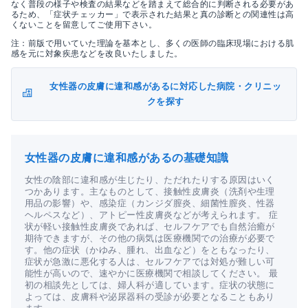
なく普段の様子や検査の結果などを踏まえて総合的に判断される必要があ
るため、「症状チェッカー」で表示された結果と真の診断との関連性は高
くないことを留意してご使用下さい。
注：前版で用いていた理論を基本とし、多くの医師の臨床現場における肌
感を元に対象疾患などを改良いたしました。
女性器の皮膚に違和感があるに対応した病院・クリニッ
クを探す
女性器の皮膚に違和感があるの基礎知識
女性の陰部に違和感が生じたり、ただれたりする原因はいく
つかあります。主なものとして、接触性皮膚炎（洗剤や生理
用品の影響）や、感染症（カンジダ膣炎、細菌性膣炎、性器
ヘルペスなど）、アトピー性皮膚炎などが考えられます。 症
状が軽い接触性皮膚炎であれば、セルフケアでも自然治癒が
期待できますが、その他の病気は医療機関での治療が必要で
す。他の症状（かゆみ、腫れ、出血など）をともなったり、
症状が急激に悪化する人は、セルフケアでは対処が難しい可
能性が高いので、速やかに医療機関で相談してください。 最
初の相談先としては、婦人科が適しています。症状の状態に
よっては、皮膚科や泌尿器科の受診が必要となることもあり