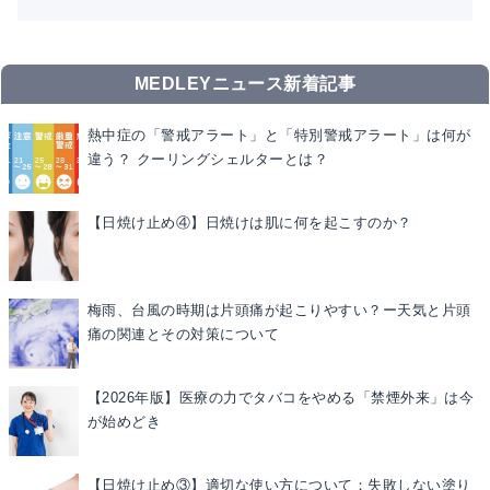
MEDLEYニュース新着記事
熱中症の「警戒アラート」と「特別警戒アラート」は何が
違う？ クーリングシェルターとは？
【日焼け止め④】日焼けは肌に何を起こすのか？
梅雨、台風の時期は片頭痛が起こりやすい？ー天気と片頭
痛の関連とその対策について
【2026年版】医療の力でタバコをやめる「禁煙外来」は今
が始めどき
【日焼け止め③】適切な使い方について：失敗しない塗り