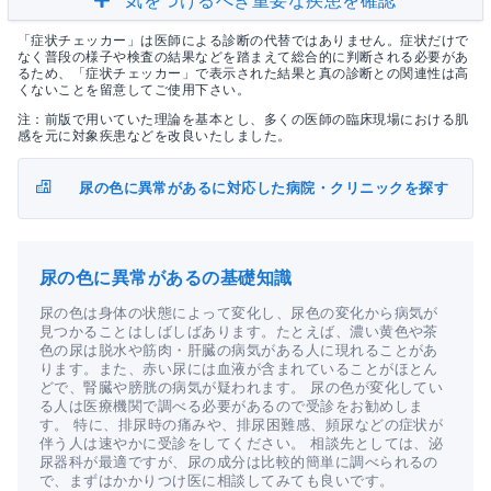
気をつけるべき重要な疾患を確認
「症状チェッカー」は医師による診断の代替ではありません。症状だけで
なく普段の様子や検査の結果などを踏まえて総合的に判断される必要があ
るため、「症状チェッカー」で表示された結果と真の診断との関連性は高
くないことを留意してご使用下さい。
注：前版で用いていた理論を基本とし、多くの医師の臨床現場における肌
感を元に対象疾患などを改良いたしました。
尿の色に異常があるに対応した病院・クリニックを探す
尿の色に異常があるの基礎知識
尿の色は身体の状態によって変化し、尿色の変化から病気が
見つかることはしばしばあります。たとえば、濃い黄色や茶
色の尿は脱水や筋肉・肝臓の病気がある人に現れることがあ
ります。また、赤い尿には血液が含まれていることがほとん
どで、腎臓や膀胱の病気が疑われます。 尿の色が変化してい
る人は医療機関で調べる必要があるので受診をお勧めしま
す。 特に、排尿時の痛みや、排尿困難感、頻尿などの症状が
伴う人は速やかに受診をしてください。 相談先としては、泌
尿器科が最適ですが、尿の成分は比較的簡単に調べられるの
で、まずはかかりつけ医に相談してみても良いです。