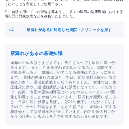
くないことを留意してご使用下さい。
注：前版で用いていた理論を基本とし、多くの医師の臨床現場における肌
感を元に対象疾患などを改良いたしました。
尿漏れがあるに対応した病院・クリニックを探す
尿漏れがあるの基礎知識
尿漏れの原因はさまざまです。男性と女性でも原因に違いが
あります。 まず、性別を問わず原因となるのは、加齢です。
年齢を重ねると、尿漏れしやすくなる傾向は男女ともにあり
ます。 男性の尿漏れの原因としては、前立腺肥大症や、前立
腺炎が多く、過活動膀胱も少なくありません。 女性では、腹
圧性尿失禁や、過活動膀胱が主な原因となります。 その他で
は、妊娠・出産や更年期障害といったホルモンバランスの変
化も影響することが知られています。 尿漏れが頻繁に起こる
と、日常生活に影響を及ぼし、QOLの低下につながってしま
うので、早めに対処をすることが大切です。 尿漏れに関する
相談先としては泌尿器科が適しています。内科や婦人科にか
かりつけ医がいる人はそこで相談するのも良い選択です。