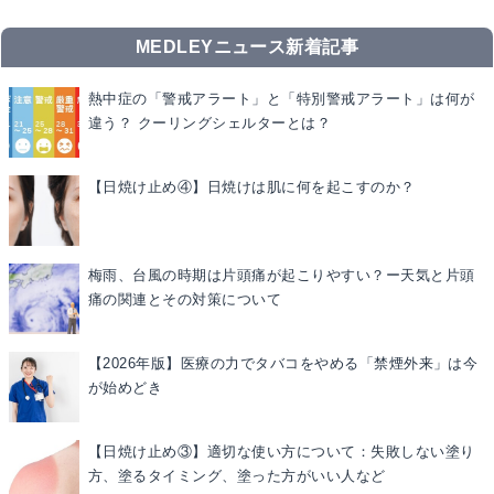
MEDLEYニュース新着記事
熱中症の「警戒アラート」と「特別警戒アラート」は何が
違う？ クーリングシェルターとは？
【日焼け止め④】日焼けは肌に何を起こすのか？
梅雨、台風の時期は片頭痛が起こりやすい？ー天気と片頭
痛の関連とその対策について
【2026年版】医療の力でタバコをやめる「禁煙外来」は今
が始めどき
【日焼け止め③】適切な使い方について：失敗しない塗り
方、塗るタイミング、塗った方がいい人など