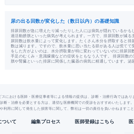
尿の出る回数が変化した（数日以内）の基礎知識
排尿回数が急に増えたり減ったりした人には病気が隠れているかも
過活動膀胱といった病気が考えられます。一方で、排尿回数が減る
尿回数は飲水量によって変化します。たくさん水分を摂取すると排
数は減ります。ですので、飲水量に思い当たる節がある人は慌てて
をした方がよいのは、水分摂取量が特に変わっていないのに排尿回
手足のむくみ・意識朦朧などの症状をともなう人です。 排尿回数
胱や腎臓といった排尿に関係した臓器の病気に精通しています。泌
ビスにおける医師・医療従事者等による情報の提供は、診断・治療行為ではあり
診断・治療を必要とする方は、適切な医療機関での受診をおすすめいたします
や利用に関して発生した損害等に関して、弊社は一切の責任を負いかねますこ
Yについて
編集プロセス
医師登録はこちら
医