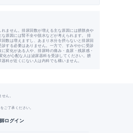
しれません。排尿回数が増える主な原因には膀胱炎や
主な原因には腎不全や脱水などが考えられます。 排
尿回数は増えますし、あまり水分を摂らないと排尿回
受診する必要はありません。一方で、すみやかに受診
数に変化がある人や、排尿時の痛み・血尿・残尿感・
の変化が心配な人は泌尿器科を受診してください。膀
尿器科が近くにない人は内科でも構いません。
ません。
。
とをご了承ください。
師ログイン