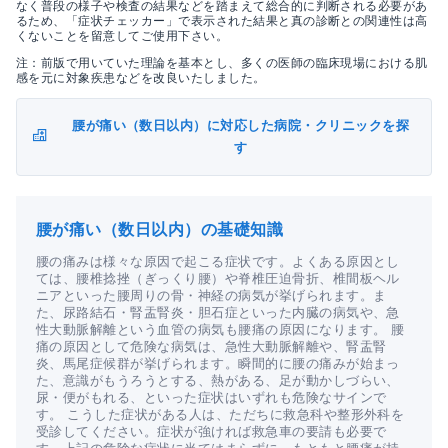
なく普段の様子や検査の結果などを踏まえて総合的に判断される必要があ
るため、「症状チェッカー」で表示された結果と真の診断との関連性は高
くないことを留意してご使用下さい。
注：前版で用いていた理論を基本とし、多くの医師の臨床現場における肌
感を元に対象疾患などを改良いたしました。
腰が痛い（数日以内）に対応した病院・クリニックを探
す
腰が痛い（数日以内）の基礎知識
腰の痛みは様々な原因で起こる症状です。よくある原因とし
ては、腰椎捻挫（ぎっくり腰）や脊椎圧迫骨折、椎間板ヘル
ニアといった腰周りの骨・神経の病気が挙げられます。ま
た、尿路結石・腎盂腎炎・胆石症といった内臓の病気や、急
性大動脈解離という血管の病気も腰痛の原因になります。 腰
痛の原因として危険な病気は、急性大動脈解離や、腎盂腎
炎、馬尾症候群が挙げられます。瞬間的に腰の痛みが始まっ
た、意識がもうろうとする、熱がある、足が動かしづらい、
尿・便がもれる、といった症状はいずれも危険なサインで
す。 こうした症状がある人は、ただちに救急科や整形外科を
受診してください。症状が強ければ救急車の要請も必要で