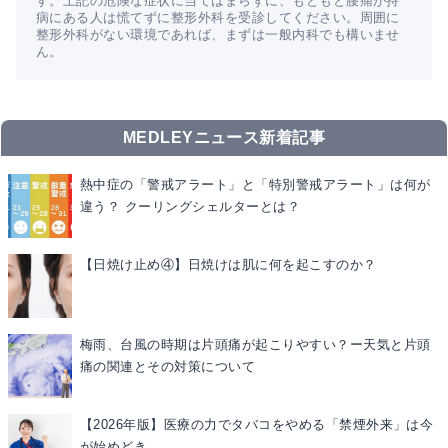
す。上記の危険な症状に当てはまらずに、もともと腰痛が持
病にある人は慌てずに整形外科を受診してください。周囲に
整形外科がない環境であれば、まずは一般内科でも構いませ
ん。
MEDLEYニュース新着記事
熱中症の「警戒アラート」と「特別警戒アラート」は何が
違う？ クーリングシェルターとは？
【日焼け止め④】日焼けは肌に何を起こすのか？
梅雨、台風の時期は片頭痛が起こりやすい？ー天気と片頭
痛の関連とその対策について
【2026年版】医療の力でタバコをやめる「禁煙外来」は今
が始めどき