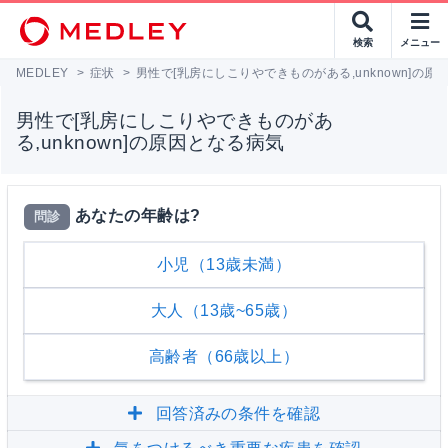
検索
メニュー
MEDLEY
>
症状
>
男性で[乳房にしこりやできものがある,unknown]の原
男性で[乳房にしこりやできものがあ
る,unknown]の原因となる病気
あなたの年齢は?
問診
小児（13歳未満）
大人（13歳~65歳）
高齢者（66歳以上）
回答済みの条件を確認