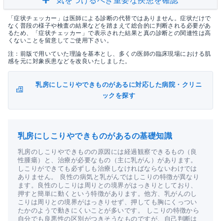
気をつけるべき重要な疾患を確認
「症状チェッカー」は医師による診断の代替ではありません。症状だけで
なく普段の様子や検査の結果などを踏まえて総合的に判断される必要があ
るため、「症状チェッカー」で表示された結果と真の診断との関連性は高
くないことを留意してご使用下さい。
注：前版で用いていた理論を基本とし、多くの医師の臨床現場における肌
感を元に対象疾患などを改良いたしました。
乳房にしこりやできものがあるに対応した病院・クリニ
ックを探す
乳房にしこりやできものがあるの基礎知識
乳房のしこりやできものの原因には経過観察できるもの（良
性腫瘍）と、治療が必要なもの（主に乳がん）があります。
しこりができても必ずしも治療しなければならないわけでは
ありません。 良性の病気と乳がんではしこりの特徴が異なり
ます。良性のしこりは周りとの境界がはっきりとしており、
押すと簡単に動くという特徴があります。他方、乳がんのし
こりは周りとの境界がはっきりせず、押しても胸にくっつい
たかのようで動きにくいことが多いです。 しこりの特徴から
自分でも良悪性の区別がつきそうなものですが、自己判断は