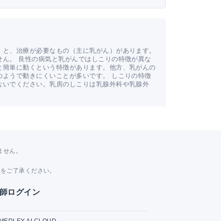
）と、治療が必要なもの（主に乳がん）があります。
せん。 良性の病気と乳がんではしこりの特徴が異な
と簡単に動くという特徴があります。他方、乳がんの
のようで動きにくいことが多いです。 しこりの特徴
ないでください。乳房のしこりは乳腺外科や乳腺外
ません。
。
とをご了承ください。
師ログイン
MEDLEY AI CLOUD」