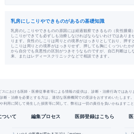
乳房にしこりやできものがあるの基礎知識
乳房のしこりやできものの原因には経過観察できるもの（良性腫瘍
しこりができても必ずしも治療しなければならないわけではありま
ります。良性のしこりは周りとの境界がはっきりとしており、押す
しこりは周りとの境界がはっきりせず、押しても胸にくっついたか
から自分でも良悪性の区別がつきそうなものですが、自己判断はし
来、またはレディースクリニックなどで相談できます。
ビスにおける医師・医療従事者等による情報の提供は、診断・治療行為ではあり
診断・治療を必要とする方は、適切な医療機関での受診をおすすめいたします
や利用に関して発生した損害等に関して、弊社は一切の責任を負いかねますこ
Yについて
編集プロセス
医師登録はこちら
医
いつもの医療が変わるアプリ「melmo」
「