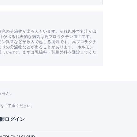
黄色の分泌物が出る人もいます。それ以外で乳汁が出
乳汁が出る代表的な病気は高プロラクチン血症です。
モン異常などが原因で起こる病気です。高プロラクチ
じりの分泌物などが出ることがあります。 ホルモン
難しいので、まずは乳腺科・乳腺外科を受診してくだ
ません。
。
とをご了承ください。
師ログイン
MEDLEY AI CLOUD」