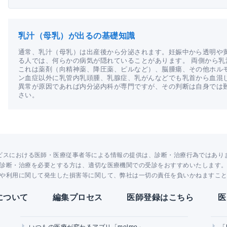
乳汁（母乳）が出るの基礎知識
通常、乳汁（母乳）は出産後から分泌されます。妊娠中から透明や
る人では、何らかの病気が隠れていることがあります。 両側から
これは薬剤（向精神薬、降圧薬、ピルなど）、脳腫瘍、その他ホル
ン血症以外に乳管内乳頭腫、乳腺症、乳がんなどでも乳首から血混
異常が原因であれば内分泌内科が専門ですが、その判断は自身では
さい。
ビスにおける医師・医療従事者等による情報の提供は、診断・治療行為ではあり
診断・治療を必要とする方は、適切な医療機関での受診をおすすめいたします
や利用に関して発生した損害等に関して、弊社は一切の責任を負いかねますこ
Yについて
編集プロセス
医師登録はこちら
医
いつもの医療が変わるアプリ「melmo」
「