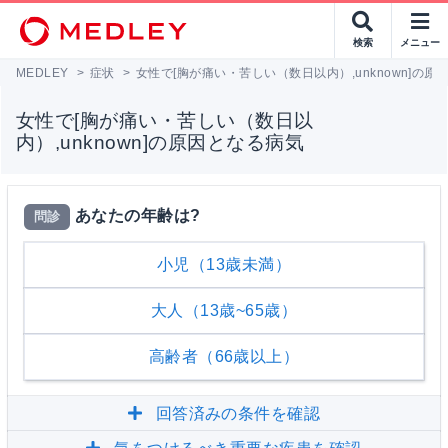
検索
メニュー
MEDLEY
>
症状
>
女性で[胸が痛い・苦しい（数日以内）,unknown]の原
女性で[胸が痛い・苦しい（数日以
内）,unknown]の原因となる病気
あなたの年齢は?
問診
小児（13歳未満）
大人（13歳~65歳）
高齢者（66歳以上）
回答済みの条件を確認