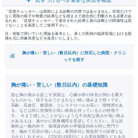
気をつけるべき重要な疾患を確認
「症状チェッカー」は医師による診断の代替ではありません。症状だけで
なく普段の様子や検査の結果などを踏まえて総合的に判断される必要があ
るため、「症状チェッカー」で表示された結果と真の診断との関連性は高
くないことを留意してご使用下さい。
注：前版で用いていた理論を基本とし、多くの医師の臨床現場における肌
感を元に対象疾患などを改良いたしました。
胸が痛い・苦しい（数日以内）に対応した病院・クリニ
ックを探す
胸が痛い・苦しい（数日以内）の基礎知識
急な胸の痛みを起こす原因は、心臓や肺の病気が関わる重大
なものから、様子をみてかまわない軽い痛みまで様々です。
高齢、高血圧、糖尿病、コレステロールが高い、喫煙歴があ
る、などは特に危険性が高い病気を持っている人の特徴で
す。 今まで感じたことがないような不自然な痛みや強い痛み
がある人は、速やかに医療機関を受診してください。主な診
療科は一般内科で、循環器内科や呼吸器内科が特に専門で
す。極めて症状が強い人は、夜間休日に救急科での診察とな
るかもしれません。COVID-19流行による受診制限などもある