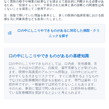
なく普段の様子や検査の結果などを踏まえて総合的に判断される必要があ
るため、「症状チェッカー」で表示された結果と真の診断との関連性は高
くないことを留意してご使用下さい。
注：前版で用いていた理論を基本とし、多くの医師の臨床現場における肌
感を元に対象疾患などを改良いたしました。
口の中にしこりやできものがあるに対応した病院・クリ
ニックを探す
口の中にしこりやできものがあるの基礎知識
口の中のしこりやできものとしては、口内炎、良性腫瘍、舌
がん、そのほか口腔がん、白板症、扁平苔癬などが挙げられ
ます。喫煙や高濃度のアルコール摂取は、口の中にがんがで
きやすくなる大きなリスクです。 すぐに改善するようなもの
でなければ医療機関の受診をお勧めします。専門は歯科・口
腔外科ですが、一般歯科では対応できないこともあります。
そのため、事前に電話で問い合わせたり、口腔外科を標榜し
ている医療機関を受診するとよいと考えられます。