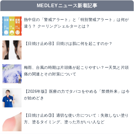
MEDLEYニュース新着記事
熱中症の「警戒アラート」と「特別警戒アラート」は何が
違う？ クーリングシェルターとは？
【日焼け止め④】日焼けは肌に何を起こすのか？
梅雨、台風の時期は片頭痛が起こりやすい？ー天気と片頭
痛の関連とその対策について
【2026年版】医療の力でタバコをやめる「禁煙外来」は今
が始めどき
【日焼け止め③】適切な使い方について：失敗しない塗り
方、塗るタイミング、塗った方がいい人など