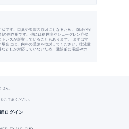
症状です。口臭や虫歯の原因にもなるため、原因や程
薬剤の副作用です。他には糖尿病やシェーグレン症候
ストレスが影響していることもあります。 まずは常
い場合には、内科の受診を検討してください。唾液量
科などしか対応していないため、受診前に電話やホー
ません。
。
とをご了承ください。
師ログイン
MEDLEY AI CLOUD」