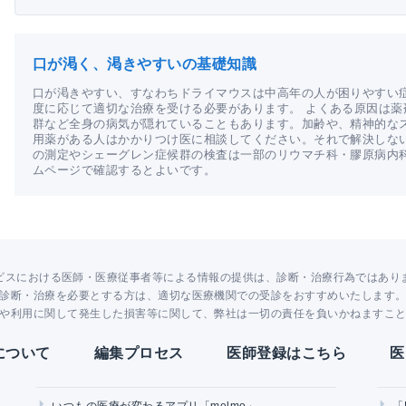
口が渇く、渇きやすいの基礎知識
口が渇きやすい、すなわちドライマウスは中高年の人が困りやすい
度に応じて適切な治療を受ける必要があります。 よくある原因は
群など全身の病気が隠れていることもあります。加齢や、精神的な
用薬がある人はかかりつけ医に相談してください。それで解決しな
の測定やシェーグレン症候群の検査は一部のリウマチ科・膠原病内
ムページで確認するとよいです。
ビスにおける医師・医療従事者等による情報の提供は、診断・治療行為ではあり
診断・治療を必要とする方は、適切な医療機関での受診をおすすめいたします
や利用に関して発生した損害等に関して、弊社は一切の責任を負いかねますこ
Yについて
編集プロセス
医師登録はこちら
医
いつもの医療が変わるアプリ「melmo」
「