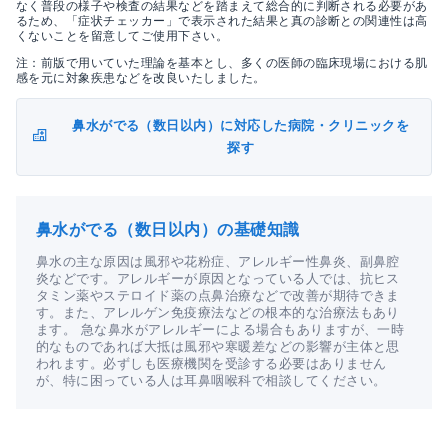
なく普段の様子や検査の結果などを踏まえて総合的に判断される必要があ
るため、「症状チェッカー」で表示された結果と真の診断との関連性は高
くないことを留意してご使用下さい。
注：前版で用いていた理論を基本とし、多くの医師の臨床現場における肌
感を元に対象疾患などを改良いたしました。
鼻水がでる（数日以内）に対応した病院・クリニックを
探す
鼻水がでる（数日以内）の基礎知識
鼻水の主な原因は風邪や花粉症、アレルギー性鼻炎、副鼻腔
炎などです。アレルギーが原因となっている人では、抗ヒス
タミン薬やステロイド薬の点鼻治療などで改善が期待できま
す。また、アレルゲン免疫療法などの根本的な治療法もあり
ます。 急な鼻水がアレルギーによる場合もありますが、一時
的なものであれば大抵は風邪や寒暖差などの影響が主体と思
われます。必ずしも医療機関を受診する必要はありません
が、特に困っている人は耳鼻咽喉科で相談してください。