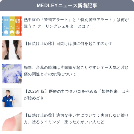
MEDLEYニュース新着記事
熱中症の「警戒アラート」と「特別警戒アラート」は何が
違う？ クーリングシェルターとは？
【日焼け止め④】日焼けは肌に何を起こすのか？
梅雨、台風の時期は片頭痛が起こりやすい？ー天気と片頭
痛の関連とその対策について
【2026年版】医療の力でタバコをやめる「禁煙外来」は今
が始めどき
【日焼け止め③】適切な使い方について：失敗しない塗り
方、塗るタイミング、塗った方がいい人など