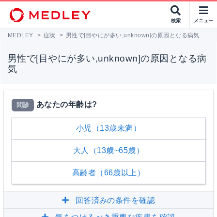
検索
メニュー
MEDLEY
>
症状
>
男性で[目やにが多い,unknown]の原因となる病気
男性で[目やにが多い,unknown]の原因となる病
気
あなたの年齢は?
問診
小児（13歳未満）
大人（13歳~65歳）
高齢者（66歳以上）
回答済みの条件を確認