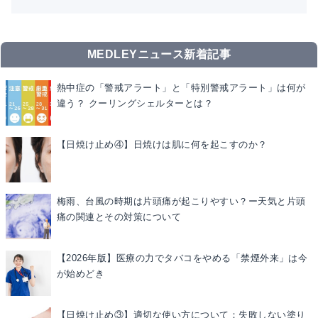
MEDLEYニュース新着記事
熱中症の「警戒アラート」と「特別警戒アラート」は何が
違う？ クーリングシェルターとは？
【日焼け止め④】日焼けは肌に何を起こすのか？
梅雨、台風の時期は片頭痛が起こりやすい？ー天気と片頭
痛の関連とその対策について
【2026年版】医療の力でタバコをやめる「禁煙外来」は今
が始めどき
【日焼け止め③】適切な使い方について：失敗しない塗り