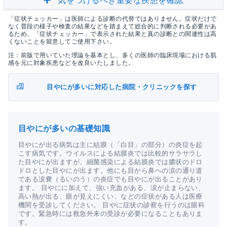
気をつけるべき重要な疾患を確認
「症状チェッカー」は医師による診断の代替ではありません。症状だけで
なく普段の様子や検査の結果などを踏まえて総合的に判断される必要があ
るため、「症状チェッカー」で表示された結果と真の診断との関連性は高
くないことを留意してご使用下さい。
注：前版で用いていた理論を基本とし、多くの医師の臨床現場における肌
感を元に対象疾患などを改良いたしました。
目やにが多いに対応した病院・クリニックを探す
目やにが多いの基礎知識
目やにが出る病気は主に結膜（「白目」の部分）の炎症を起
こす病気です。ウイルスによる結膜炎では比較的サラサラし
た目やにが出ますが、細菌感染による結膜炎では膿状のドロ
ドロとした目やにが出ます。他にも目から鼻への涙の通り道
である涙嚢（るいのう）の炎症でも目やにが出ることがあり
ます。 目やにに加えて、強い充血がある、涙が止まらない、
高い熱が出る、眼が見えにくい、などの症状がある人は医療
機関を受診してください。 目やに症状の診察を行うのは眼科
です。緊急時には救急外来の受診が必要になることもありま
す。