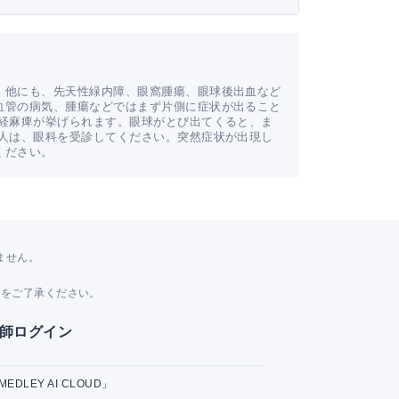
。他にも、先天性緑内障、眼窩腫瘍、眼球後出血など
血管の病気、腫瘍などではまず片側に症状が出ること
神経麻痺が挙げられます。眼球がとび出てくると、ま
た人は、眼科を受診してください。突然症状が出現し
ください。
ません。
。
とをご了承ください。
師ログイン
MEDLEY AI CLOUD」