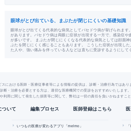
眼球がとび出ている、まぶたが閉じにくいの基礎知識
眼球がとび出てくる代表的な病気としてバセドウ病が挙げられます
があります。バセドウ病は両眼に症状が出現する一方で、感染症や
が多いです。 まぶたが閉じにくくなる代表的な病気としては顔面
ぶたを閉じにくく感じることもあります。 こうした症状が出現し
た人や、強い痛みを伴っている人などは直ちに受診するようにして
ビスにおける医師・医療従事者等による情報の提供は、診断・治療行為ではあり
診断・治療を必要とする方は、適切な医療機関での受診をおすすめいたします
や利用に関して発生した損害等に関して、弊社は一切の責任を負いかねますこ
Yについて
編集プロセス
医師登録はこちら
医
いつもの医療が変わるアプリ「melmo」
「