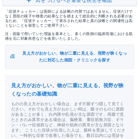
気をつけるべき重要な疾患を確認
「症状チェッカー」は医師による診断の代替ではありません。症状だけで
なく普段の様子や検査の結果などを踏まえて総合的に判断される必要があ
るため、「症状チェッカー」で表示された結果と真の診断との関連性は高
くないことを留意してご使用下さい。
注：前版で用いていた理論を基本とし、多くの医師の臨床現場における肌
感を元に対象疾患などを改良いたしました。
見え方がおかしい、物が二重に見える、視野が狭くなっ
たに対応した病院・クリニックを探す
見え方がおかしい、物が二重に見える、視野が狭
くなったの基礎知識
ものの見え方がおかしい場合は、まず片眼ずつ隠して見てく
ださい。それでも見え方がおかしい時は、眼そのものに原因
があることが多く、白内障や乱視が主な原因です。両眼で見
たときのみ異常がある場合は、脳梗塞、重症筋無力症、ギラ
ン・バレー症候群など、神経や筋肉の異常が主な原因となり
ます。 こうした症状が出現した人は、眼科を受診してくださ
い。一時的な症状で改善した場合でも、数日以内には受診を