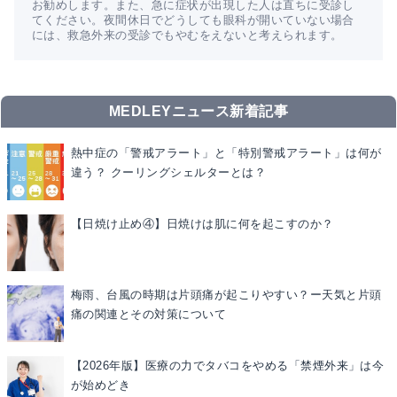
お勧めします。また、急に症状が出現した人は直ちに受診し
てください。夜間休日でどうしても眼科が開いていない場合
には、救急外来の受診でもやむをえないと考えられます。
MEDLEYニュース新着記事
熱中症の「警戒アラート」と「特別警戒アラート」は何が
違う？ クーリングシェルターとは？
【日焼け止め④】日焼けは肌に何を起こすのか？
梅雨、台風の時期は片頭痛が起こりやすい？ー天気と片頭
痛の関連とその対策について
【2026年版】医療の力でタバコをやめる「禁煙外来」は今
が始めどき