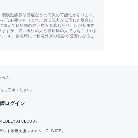
、網膜動静脈閉塞症などの病気の可能性があります。
を行う必要があります。急に視力が低下した場合に
下に加えて目や頭の強い痛みを感じたり、目が充血す
りますが、強い近視の人や糖尿病の人でも起こりやす
われます。緊急時には救急外来の受診が必要になるこ
ません。
。
とをご了承ください。
師ログイン
MEDLEY AI CLOUD」
ラウド診療支援システム「CLINICS」