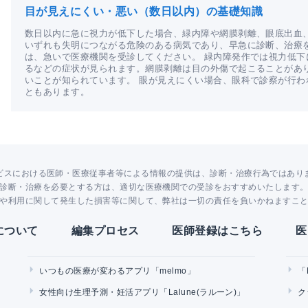
目が見えにくい・悪い（数日以内）の基礎知識
数日以内に急に視力が低下した場合、緑内障や網膜剥離、眼底出血
いずれも失明につながる危険のある病気であり、早急に診断、治療
は、急いで医療機関を受診してください。 緑内障発作では視力低
るなどの症状が見られます。網膜剥離は目の外傷で起こることがあ
いことが知られています。 眼が見えにくい場合、眼科で診察が行
ともあります。
ビスにおける医師・医療従事者等による情報の提供は、診断・治療行為ではあり
診断・治療を必要とする方は、適切な医療機関での受診をおすすめいたします
や利用に関して発生した損害等に関して、弊社は一切の責任を負いかねますこ
Yについて
編集プロセス
医師登録はこちら
医
いつもの医療が変わるアプリ「melmo」
「
女性向け生理予測・妊活アプリ「Lalune(ラルーン)」
ク