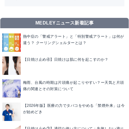
MEDLEYニュース新着記事
熱中症の「警戒アラート」と「特別警戒アラート」は何が
違う？ クーリングシェルターとは？
【日焼け止め④】日焼けは肌に何を起こすのか？
梅雨、台風の時期は片頭痛が起こりやすい？ー天気と片頭
痛の関連とその対策について
【2026年版】医療の力でタバコをやめる「禁煙外来」は今
が始めどき
【日焼け止め③】適切な使い方について：失敗しない塗り