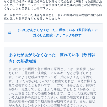
なく普段の様子や検査の結果などを踏まえて総合的に判断される必要があ
るため、「症状チェッカー」で表示された結果と真の診断との関連性は高
くないことを留意してご使用下さい。
注：前版で用いていた理論を基本とし、多くの医師の臨床現場における肌
感を元に対象疾患などを改良いたしました。
まぶたがあがらなくなった、腫れている（数日以内）に
対応した病院・クリニックを探す
まぶたがあがらなくなった、腫れている（数日以
内）の基礎知識
まぶたやその周囲が急に腫れる原因としては、麦粒腫（もの
もらい）、霰粒腫、涙囊炎、アレルギーなどが挙げられま
す。このような感染症やアレルギー反応がよくある原因で
す。 まぶたが多少むくんでいる程度であれば、自然に様子を
見て改善することも多いです。一方で、痛みがある、目やに
が多い、充血している、まぶたを動かすとしこりがある、と
いった場合には早めの治療を要します。 こうした症状が出て
いる人は眼科を受診してください。細菌の感染であれば、抗
菌薬の軟膏や点眼で早期の改善が期待できます。また、症状
がある人はコンタクトレンズの装用を控えてください。