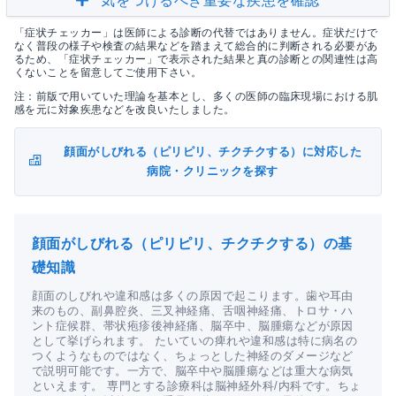
気をつけるべき重要な疾患を確認
「症状チェッカー」は医師による診断の代替ではありません。症状だけで
なく普段の様子や検査の結果などを踏まえて総合的に判断される必要があ
るため、「症状チェッカー」で表示された結果と真の診断との関連性は高
くないことを留意してご使用下さい。
注：前版で用いていた理論を基本とし、多くの医師の臨床現場における肌
感を元に対象疾患などを改良いたしました。
顔面がしびれる（ピリピリ、チクチクする）に対応した
病院・クリニックを探す
顔面がしびれる（ピリピリ、チクチクする）の基
礎知識
顔面のしびれや違和感は多くの原因で起こります。歯や耳由
来のもの、副鼻腔炎、三叉神経痛、舌咽神経痛、トロサ・ハ
ント症候群、帯状疱疹後神経痛、脳卒中、脳腫瘍などが原因
として挙げられます。 たいていの痺れや違和感は特に病名の
つくようなものではなく、ちょっとした神経のダメージなど
で説明可能です。一方で、脳卒中や脳腫瘍などは重大な病気
といえます。 専門とする診療科は脳神経外科/内科です。ちょ