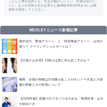
っとした痺れ以外にも、手足が動かしにくい、呂律が回りに
くい、などの症状があれば直ちに脳神経外科/内科あるいは救
急科を受診してください。
MEDLEYニュース新着記事
熱中症の「警戒アラート」と「特別警戒アラート」は何が
違う？ クーリングシェルターとは？
【日焼け止め④】日焼けは肌に何を起こすのか？
梅雨、台風の時期は片頭痛が起こりやすい？ー天気と片頭
痛の関連とその対策について
【2026年版】医療の力でタバコをやめる「禁煙外来」は今
が始めどき