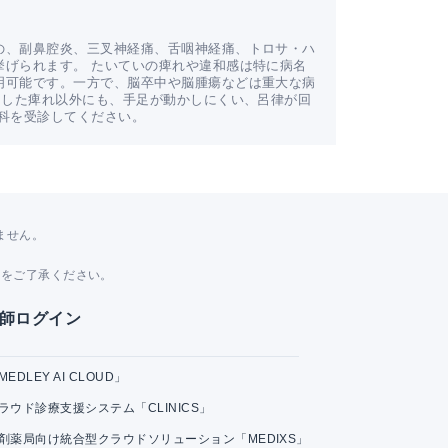
の、副鼻腔炎、三叉神経痛、舌咽神経痛、トロサ・ハ
挙げられます。 たいていの痺れや違和感は特に病名
明可能です。一方で、脳卒中や脳腫瘍などは重大な病
とした痺れ以外にも、手足が動かしにくい、呂律が回
科を受診してください。
ません。
。
とをご了承ください。
師ログイン
MEDLEY AI CLOUD」
ラウド診療支援システム「CLINICS」
剤薬局向け統合型クラウドソリューション「MEDIXS」