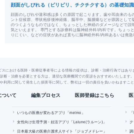
顔面がしびれる（ピリピリ、チクチクする）の基礎知識
顔面のしびれや違和感は多くの原因で起こります。歯や耳由来のも
ント症候群、帯状疱疹後神経痛、脳卒中、脳腫瘍などが原因として
のつくようなものではなく、ちょっとした神経のダメージなどで説
気といえます。 専門とする診療科は脳神経外科/内科です。ちょっ
りにくい、などの症状があれば直ちに脳神経外科/内科あるいは救急
ビスにおける医師・医療従事者等による情報の提供は、診断・治療行為ではあり
診断・治療を必要とする方は、適切な医療機関での受診をおすすめいたします
や利用に関して発生した損害等に関して、弊社は一切の責任を負いかねますこ
Yについて
編集プロセス
医師登録はこちら
医
いつもの医療が変わるアプリ「melmo」
「
女性向け生理予測・妊活アプリ「Lalune(ラルーン)」
ク
日本最大級の医療介護求人サイト「ジョブメドレー」
調