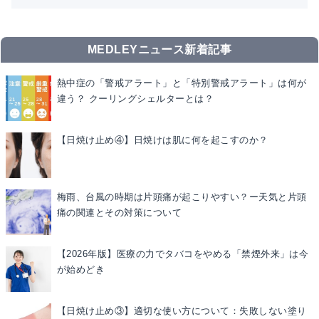
MEDLEYニュース新着記事
熱中症の「警戒アラート」と「特別警戒アラート」は何が
違う？ クーリングシェルターとは？
【日焼け止め④】日焼けは肌に何を起こすのか？
梅雨、台風の時期は片頭痛が起こりやすい？ー天気と片頭
痛の関連とその対策について
【2026年版】医療の力でタバコをやめる「禁煙外来」は今
が始めどき
【日焼け止め③】適切な使い方について：失敗しない塗り