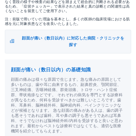
なく普段の様子や検査の結果などを踏まえて総合的に判断される必要があ
るため、「症状チェッカー」で表示された結果と真の診断との関連性は高
くないことを留意してご使用下さい。
注：前版で用いていた理論を基本とし、多くの医師の臨床現場における肌
感を元に対象疾患などを改良いたしました。
顔面が痛い（数日以内）に対応した病院・クリニックを
探す
顔面が痛い（数日以内）の基礎知識
顔面の痛みは様々な原因で生じます。急な痛みの原因として
多いものは、歯や耳に由来するもの、副鼻腔炎、顎関節症、
三叉神経痛、舌咽神経痛、群発頭痛、トロサ・ハント症候
群、帯状疱疹などです。 それぞれの病気を専門とする診療科
が異なるため、何科を受診すべきかは難しいところです。歯
科、耳鼻科、脳神経外科、脳神経内科、ペインクリニックな
どが候補となります。 急な顔面の痛みがある人は、歯の調子
も悪そうであれば歯科、耳や鼻の調子も悪そうであれば耳鼻
科、そうでなければ脳神経外科/内科を受診すると良いと思わ
れます。最初からベストな診療科ではなくても、適切な医療
機関を紹介してもらえます。