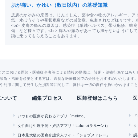
肌が痛い、かゆい（数日以内）の基礎知識
皮膚のかゆみの原因は、じんましん、薬や食べ物のアレルギー、ア
気、水ぼうそうや帯状疱疹などの感染症、虫刺されなど様々です。
<br> 皮膚の痛みの原因は、感染症（単純ヘルペス、帯状疱疹、蜂
傷、など様々です。<br> 痒みや痛みがあっても掻かないようにし
談に乗ってもらえることもあります。
ビスにおける医師・医療従事者等による情報の提供は、診断・治療行為ではあり
診断・治療を必要とする方は、適切な医療機関での受診をおすすめいたします
や利用に関して発生した損害等に関して、弊社は一切の責任を負いかねますこ
Yについて
編集プロセス
医師登録はこちら
医
いつもの医療が変わるアプリ「melmo」
「
女性向け生理予測・妊活アプリ「Lalune(ラルーン)」
ク
日本最大級の医療介護求人サイト「ジョブメドレー」
調