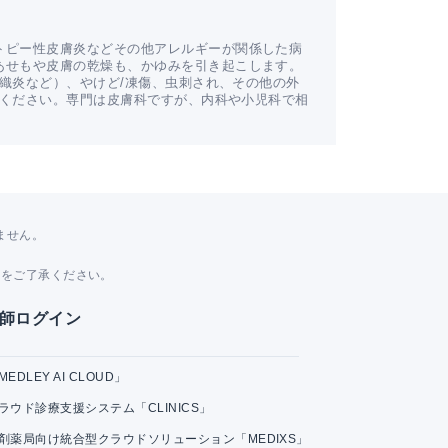
トピー性皮膚炎などその他アレルギーが関係した病
あせもや皮膚の乾燥も、かゆみを引き起こします。
窩織炎など）、やけど/凍傷、虫刺され、その他の外
てください。専門は皮膚科ですが、内科や小児科で相
ません。
。
とをご了承ください。
師ログイン
MEDLEY AI CLOUD」
ラウド診療支援システム「CLINICS」
剤薬局向け統合型クラウドソリューション「MEDIXS」