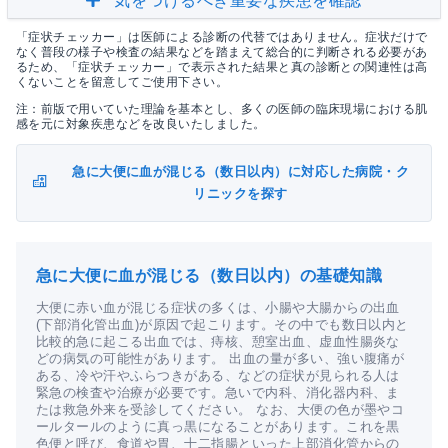
気をつけるべき重要な疾患を確認
「症状チェッカー」は医師による診断の代替ではありません。症状だけで
なく普段の様子や検査の結果などを踏まえて総合的に判断される必要があ
るため、「症状チェッカー」で表示された結果と真の診断との関連性は高
くないことを留意してご使用下さい。
注：前版で用いていた理論を基本とし、多くの医師の臨床現場における肌
感を元に対象疾患などを改良いたしました。
急に大便に血が混じる（数日以内）に対応した病院・ク
リニックを探す
急に大便に血が混じる（数日以内）の基礎知識
大便に赤い血が混じる症状の多くは、小腸や大腸からの出血
(下部消化管出血)が原因で起こります。その中でも数日以内と
比較的急に起こる出血では、痔核、憩室出血、虚血性腸炎な
どの病気の可能性があります。 出血の量が多い、強い腹痛が
ある、冷や汗やふらつきがある、などの症状が見られる人は
緊急の検査や治療が必要です。急いで内科、消化器内科、ま
たは救急外来を受診してください。 なお、大便の色が墨やコ
ールタールのように真っ黒になることがあります。これを黒
色便と呼び、食道や胃、十二指腸といった上部消化管からの