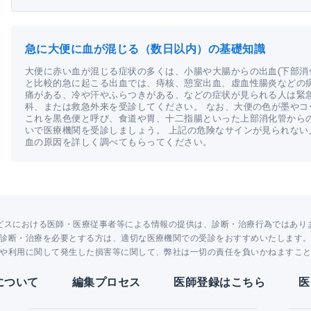
急に大便に血が混じる（数日以内）の基礎知識
大便に赤い血が混じる症状の多くは、小腸や大腸からの出血(下部消
と比較的急に起こる出血では、痔核、憩室出血、虚血性腸炎などの
痛がある、冷や汗やふらつきがある、などの症状が見られる人は緊
科、または救急外来を受診してください。 なお、大便の色が墨や
これを黒色便と呼び、食道や胃、十二指腸といった上部消化管から
いで医療機関を受診しましょう。 上記の危険なサインが見られな
血の原因を詳しく調べてもらってください。
ビスにおける医師・医療従事者等による情報の提供は、診断・治療行為ではあり
診断・治療を必要とする方は、適切な医療機関での受診をおすすめいたします
や利用に関して発生した損害等に関して、弊社は一切の責任を負いかねますこ
Yについて
編集プロセス
医師登録はこちら
医