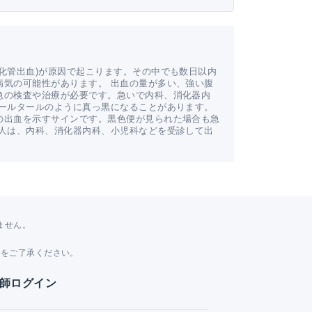
化管出血)が原因で起こります。その中でも数日以内
病気の可能性があります。 出血の量が多い、強い腹
急の検査や治療が必要です。急いで内科、消化器内
コールタールのように真っ黒になることがあります。
の出血を示すサインです。黒色便が見られた場合も急
い人は、内科、消化器内科、小児科などを受診して出
ません。
。
とをご了承ください。
師ログイン