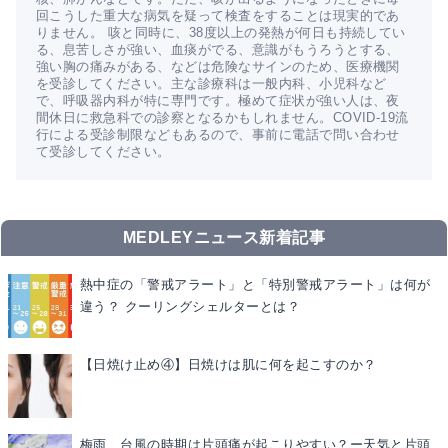
回こうした重大な病気を疑って検査をすることは現実的であ
りません。 咳と同時に、38度以上の発熱が何日も持続してい
る、息苦しさが強い、血痰がでる、意識がもうろうとする、
強い胸の痛みがある、などは危険なサインのため、医療機関
を受診してください。主な診療科は一般内科、小児科など
で、呼吸器内科が特に専門です。極めて症状が強い人は、夜
間休日に救急科での診察となるかもしれません。COVID-19流
行による受診制限などもあるので、事前に電話で問い合わせ
て受診してください。
MEDLEYニュース新着記事
熱中症の「警戒アラート」と「特別警戒アラート」は何が
違う？ クーリングシェルターとは？
【日焼け止め④】日焼けは肌に何を起こすのか？
梅雨、台風の時期は片頭痛が起こりやすい？ー天気と片頭