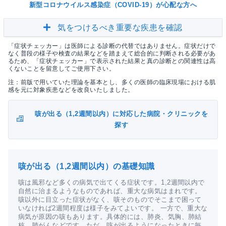
新型コロナウイルス感染症（COVID-19）が心配な方へ
気をつけるべき重要な疾患を確認
「症状チェッカー」は医師による診断の代替ではありません。症状だけで
なく普段の様子や検査の結果などを踏まえて総合的に判断される必要があ
るため、「症状チェッカー」で表示された結果と真の診断との関連性は高
くないことを留意してご使用下さい。
注：前版で用いていた理論を基本とし、多くの医師の臨床現場における肌
感を元に対象疾患などを改良いたしました。
咳が出る（1,2週間以内）に対応した病院・クリニックを
探す
咳が出る（1,2週間以内）の基礎知識
咳は風邪など多くの病気で出てくる症状です。1,2週間以内で
自然に治まるようなものであれば、重大な病気はまれです。
咳以外に目立った症状がなく、咳そのものでそこまで困って
いなければ2週間程度は様子をみてよいです。 一方で、重大な
病気が原因の咳もあります。具体的には、肺炎、気胸、肺結
核、肺がんなどです。ただ、咳が出るようになったときに毎