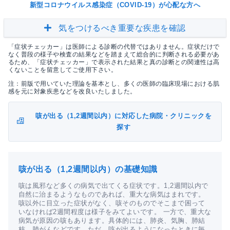
新型コロナウイルス感染症（COVID-19）が心配な方へ
気をつけるべき重要な疾患を確認
「症状チェッカー」は医師による診断の代替ではありません。症状だけで
なく普段の様子や検査の結果などを踏まえて総合的に判断される必要があ
るため、「症状チェッカー」で表示された結果と真の診断との関連性は高
くないことを留意してご使用下さい。
注：前版で用いていた理論を基本とし、多くの医師の臨床現場における肌
感を元に対象疾患などを改良いたしました。
咳が出る（1,2週間以内）に対応した病院・クリニックを
探す
咳が出る（1,2週間以内）の基礎知識
咳は風邪など多くの病気で出てくる症状です。1,2週間以内で
自然に治まるようなものであれば、重大な病気はまれです。
咳以外に目立った症状がなく、咳そのものでそこまで困って
いなければ2週間程度は様子をみてよいです。 一方で、重大な
病気が原因の咳もあります。具体的には、肺炎、気胸、肺結
核、肺がんなどです。ただ、咳が出るようになったときに毎