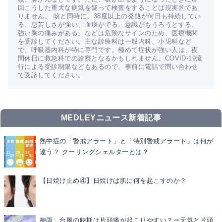
回こうした重大な病気を疑って検査をすることは現実的であ
りません。 咳と同時に、38度以上の発熱が何日も持続してい
る、息苦しさが強い、血痰がでる、意識がもうろうとする、
強い胸の痛みがある、などは危険なサインのため、医療機関
を受診してください。主な診療科は一般内科、小児科など
で、呼吸器内科が特に専門です。極めて症状が強い人は、夜
間休日に救急科での診察となるかもしれません。COVID-19流
行による受診制限などもあるので、事前に電話で問い合わせ
て受診してください。
MEDLEYニュース新着記事
熱中症の「警戒アラート」と「特別警戒アラート」は何が
違う？ クーリングシェルターとは？
【日焼け止め④】日焼けは肌に何を起こすのか？
梅雨、台風の時期は片頭痛が起こりやすい？ー天気と片頭