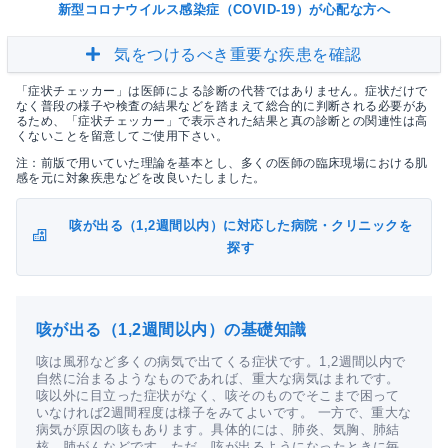
新型コロナウイルス感染症（COVID-19）が心配な方へ
気をつけるべき重要な疾患を確認
「症状チェッカー」は医師による診断の代替ではありません。症状だけで
なく普段の様子や検査の結果などを踏まえて総合的に判断される必要があ
るため、「症状チェッカー」で表示された結果と真の診断との関連性は高
くないことを留意してご使用下さい。
注：前版で用いていた理論を基本とし、多くの医師の臨床現場における肌
感を元に対象疾患などを改良いたしました。
咳が出る（1,2週間以内）に対応した病院・クリニックを
探す
咳が出る（1,2週間以内）の基礎知識
咳は風邪など多くの病気で出てくる症状です。1,2週間以内で
自然に治まるようなものであれば、重大な病気はまれです。
咳以外に目立った症状がなく、咳そのものでそこまで困って
いなければ2週間程度は様子をみてよいです。 一方で、重大な
病気が原因の咳もあります。具体的には、肺炎、気胸、肺結
核、肺がんなどです。ただ、咳が出るようになったときに毎