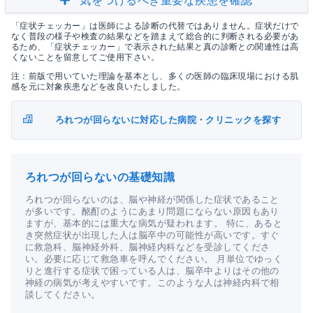
気をつけるべき重要な疾患を確認
「症状チェッカー」は医師による診断の代替ではありません。症状だけで
なく普段の様子や検査の結果などを踏まえて総合的に判断される必要があ
るため、「症状チェッカー」で表示された結果と真の診断との関連性は高
くないことを留意してご使用下さい。
注：前版で用いていた理論を基本とし、多くの医師の臨床現場における肌
感を元に対象疾患などを改良いたしました。
ろれつが回らないに対応した病院・クリニックを探す
ろれつが回らないの基礎知識
ろれつが回らないのは、脳や神経が関係した症状であること
が多いです。酩酊のようにあまり問題にならない原因もあり
ますが、基本的には重大な病気が疑われます。 特に、あると
き突然症状が出現した人は脳卒中の可能性が高いです。すぐ
に救急科、脳神経外科、脳神経内科などを受診してくださ
い。必要に応じて救急車を呼んでください。 月単位でゆっく
りと進行する症状で困っている人は、脳卒中よりはその他の
神経の病気が考えやすいです。このような人は神経内科で相
談してください。