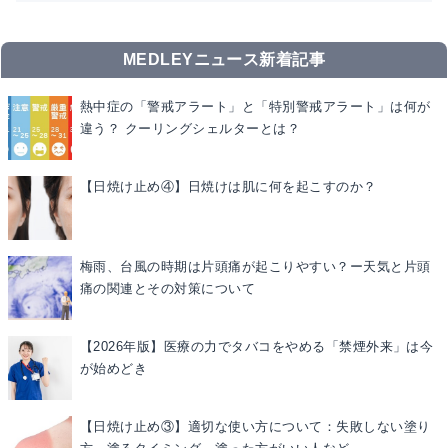
MEDLEYニュース新着記事
熱中症の「警戒アラート」と「特別警戒アラート」は何が
違う？ クーリングシェルターとは？
【日焼け止め④】日焼けは肌に何を起こすのか？
梅雨、台風の時期は片頭痛が起こりやすい？ー天気と片頭
痛の関連とその対策について
【2026年版】医療の力でタバコをやめる「禁煙外来」は今
が始めどき
【日焼け止め③】適切な使い方について：失敗しない塗り