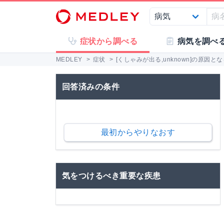
症状から調べる
病気を調べ
MEDLEY
>
症状
>
[くしゃみが出る,unknown]の原因と
回答済みの条件
最初からやりなおす
気をつけるべき重要な疾患