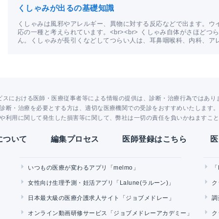
くしゃみが出るの基礎知識
くしゃみは風邪やアレルギー、異物に対する反応などで出ます。ウ
応の一種と考えられています。<br><br> くしゃみ自体がさほど
ん。くしゃみが長引くなどしてつらい人は、耳鼻咽喉科、内科、ア
ビスにおける医師・医療従事者等による情報の提供は、診断・治療行為ではあり
診断・治療を必要とする方は、適切な医療機関での受診をおすすめいたします
や利用に関して発生した損害等に関して、弊社は一切の責任を負いかねますこ
Yについて
編集プロセス
医師登録はこちら
医
いつもの医療が変わるアプリ「melmo」
「
女性向け生理予測・妊活アプリ「Lalune(ラルーン)」
ク
日本最大級の医療介護求人サイト「ジョブメドレー」
調
オンライン動画研修サービス「ジョブメドレーアカデミー」
ク