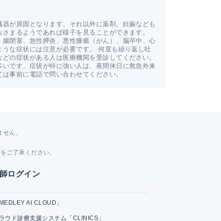
臓器が原因となります。それ以外に薬剤、妊娠なども
おさまるようであれば様子を見ることができます。
。腸閉塞、急性膵炎、悪性腫瘍（がん）、脳卒中、心
ような症状には注意が必要です。 何度も繰り返し吐
などの症状がある人は医療機関を受診してください。
多いです。症状が特に強い人は、夜間休日に救急外来
ては事前に電話で問い合わせてください。
ません。
。
とをご了承ください。
師ログイン
MEDLEY AI CLOUD」
ラウド診療支援システム「CLINICS」