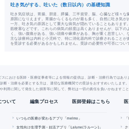
吐き気がする、吐いた（数日以内）の基礎知識
吐き気症状は、胃腸、胆道、膵臓、三半規管、脳、心臓など様々な
原因になりえます。胃腸からくるものが最も多く、自然に吐き気が
一方、吐き気の原因として重大な病気が隠れていることもあります
筋梗塞などです。これらの病気の頻度は高くありませんが、以下の
く、強い腹痛がある、強い頭痛や麻痺がある、胸が重く息苦しい、
主な診療科は内科と小児科で、特に消化器内科で診療されることが
を受診する必要があるかもしれません。受診の必要性や可否につい
ビスにおける医師・医療従事者等による情報の提供は、診断・治療行為ではあり
診断・治療を必要とする方は、適切な医療機関での受診をおすすめいたします
や利用に関して発生した損害等に関して、弊社は一切の責任を負いかねますこ
Yについて
編集プロセス
医師登録はこちら
医
いつもの医療が変わるアプリ「melmo」
「
女性向け生理予測・妊活アプリ「Lalune(ラルーン)」
ク