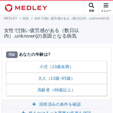
検索
メニュー
MEDLEY
>
症状
>
女性で[強い疲労感がある（数日以内）,unknown]の原
女性で[強い疲労感がある（数日以
内）,unknown]の原因となる病気
あなたの年齢は?
問診
小児（13歳未満）
大人（13歳~65歳）
高齢者（66歳以上）
回答済みの条件を確認