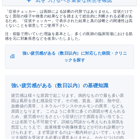
気をつけるべき重要な疾患を確認
「症状チェッカー」は医師による診断の代替ではありません。症状だけで
なく普段の様子や検査の結果などを踏まえて総合的に判断される必要があ
るため、「症状チェッカー」で表示された結果と真の診断との関連性は高
くないことを留意してご使用下さい。
注：前版で用いていた理論を基本とし、多くの医師の臨床現場における肌
感を元に対象疾患などを改良いたしました。
強い疲労感がある（数日以内）に対応した病院・クリニ
ックを探す
強い疲労感がある（数日以内）の基礎知識
疲労感は様々な原因で起こります。病的なもので最も多い原
因は風邪を含む感染症です。その他、貧血、薬剤、熱中症、
血糖値の異常、ミネラルバランスやホルモンの異常、なども
原因となります。 このように非常に多くの原因が考えられる
ため、疲労感やだるさという症状だけで原因を言い当てるこ
とは名医でも不可能です。詳細な問診から考えられる病気を
想定したうえで、血液検査や画像検査などが行われ診断がつ
けられます。 まず受診するのは一般内科がよいです。いきな
り大病院を受診する必要は通常ありません。かかりつけの内