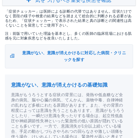
気をつけるべき重要な疾患を確認
「症状チェッカー」は医師による診断の代替ではありません。症状だけで
なく普段の様子や検査の結果などを踏まえて総合的に判断される必要があ
るため、「症状チェッカー」で表示された結果と真の診断との関連性は高
くないことを留意してご使用下さい。
注：前版で用いていた理論を基本とし、多くの医師の臨床現場における肌
感を元に対象疾患などを改良いたしました。
意識がない、意識が消えかけるに対応した病院・クリニ
ックを探す
意識がない、意識が消えかけるの基礎知識
意識がもうろうとする症状の背景には、発熱や低血糖など全
身の病気、脳や心臓の病気、てんかん、薬物中毒、自律神経
の乱れなど多岐にわたる原因があります。また、その背景の
程度によっては意識を失うこともあります。 意識がもうろう
としたり、一瞬だけ意識を失ったりする場合は、起立性低血
圧や神経調節性失神といった緊急性の低い原因が隠れている
ことも多いです。一方で、意識消失が1分以上続いている場
合、手足の動かしづらさやろれつの回らなさや激しい頭痛を
伴う場合、けいれんしている場合は、緊急性が高いと考えて