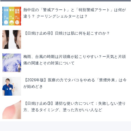
熱中症の「警戒アラート」と「特別警戒アラート」は何が
違う？ クーリングシェルターとは？
【日焼け止め④】日焼けは肌に何を起こすのか？
梅雨、台風の時期は片頭痛が起こりやすい？ー天気と片頭
痛の関連とその対策について
【2026年版】医療の力でタバコをやめる「禁煙外来」は今
が始めどき
【日焼け止め③】適切な使い方について：失敗しない塗り
方、塗るタイミング、塗った方がいい人など