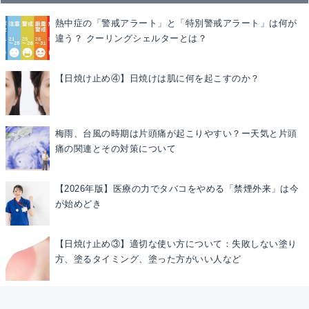
熱中症の「警戒アラート」と「特別警戒アラート」は何が
違う？ クーリングシェルターとは？
【日焼け止め④】日焼けは肌に何を起こすのか？
梅雨、台風の時期は片頭痛が起こりやすい？ー天気と片頭
痛の関連とその対策について
【2026年版】医療の力でタバコをやめる「禁煙外来」は今
が始めどき
【日焼け止め③】適切な使い方について：失敗しない塗り
方、塗るタイミング、塗った方がいい人など