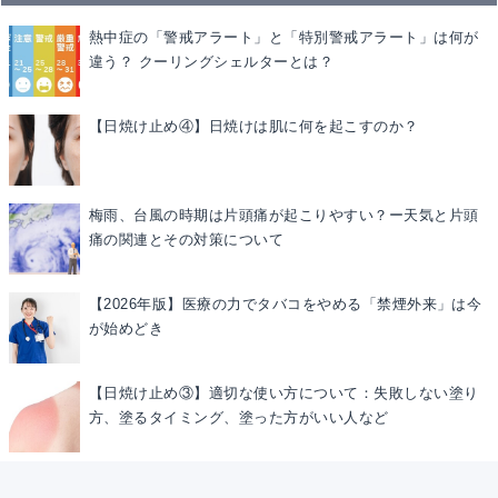
熱中症の「警戒アラート」と「特別警戒アラート」は何が
違う？ クーリングシェルターとは？
【日焼け止め④】日焼けは肌に何を起こすのか？
梅雨、台風の時期は片頭痛が起こりやすい？ー天気と片頭
痛の関連とその対策について
【2026年版】医療の力でタバコをやめる「禁煙外来」は今
が始めどき
【日焼け止め③】適切な使い方について：失敗しない塗り
方、塗るタイミング、塗った方がいい人など