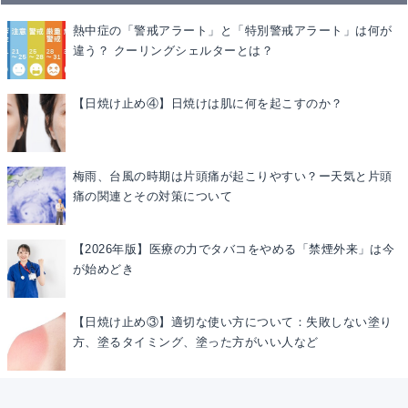
熱中症の「警戒アラート」と「特別警戒アラート」は何が
違う？ クーリングシェルターとは？
【日焼け止め④】日焼けは肌に何を起こすのか？
梅雨、台風の時期は片頭痛が起こりやすい？ー天気と片頭
痛の関連とその対策について
【2026年版】医療の力でタバコをやめる「禁煙外来」は今
が始めどき
【日焼け止め③】適切な使い方について：失敗しない塗り
方、塗るタイミング、塗った方がいい人など