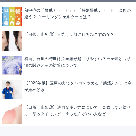
熱中症の「警戒アラート」と「特別警戒アラート」は何が
違う？ クーリングシェルターとは？
【日焼け止め④】日焼けは肌に何を起こすのか？
梅雨、台風の時期は片頭痛が起こりやすい？ー天気と片頭
痛の関連とその対策について
【2026年版】医療の力でタバコをやめる「禁煙外来」は今
が始めどき
【日焼け止め③】適切な使い方について：失敗しない塗り
方、塗るタイミング、塗った方がいい人など