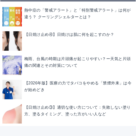
熱中症の「警戒アラート」と「特別警戒アラート」は何が
違う？ クーリングシェルターとは？
【日焼け止め④】日焼けは肌に何を起こすのか？
梅雨、台風の時期は片頭痛が起こりやすい？ー天気と片頭
痛の関連とその対策について
【2026年版】医療の力でタバコをやめる「禁煙外来」は今
が始めどき
【日焼け止め③】適切な使い方について：失敗しない塗り
方、塗るタイミング、塗った方がいい人など