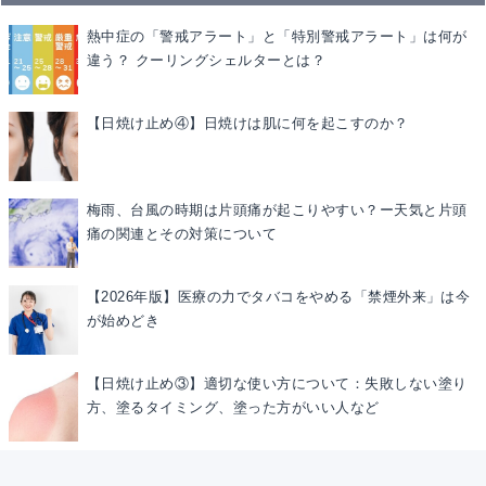
熱中症の「警戒アラート」と「特別警戒アラート」は何が
違う？ クーリングシェルターとは？
【日焼け止め④】日焼けは肌に何を起こすのか？
梅雨、台風の時期は片頭痛が起こりやすい？ー天気と片頭
痛の関連とその対策について
【2026年版】医療の力でタバコをやめる「禁煙外来」は今
が始めどき
【日焼け止め③】適切な使い方について：失敗しない塗り
方、塗るタイミング、塗った方がいい人など