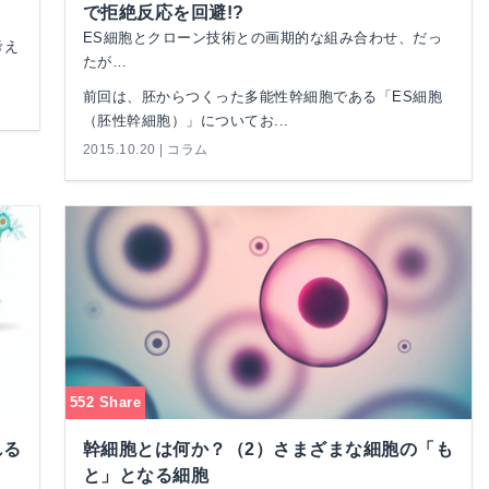
で拒絶反応を回避!?
ES細胞とクローン技術との画期的な組み合わせ、だっ
考え
たが…
前回は、胚からつくった多能性幹細胞である「ES細胞
（胚性幹細胞）」についてお...
2015.10.20 | コラム
552 Share
れる
幹細胞とは何か？（2）さまざまな細胞の「も
と」となる細胞