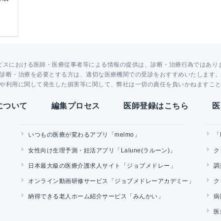
ビスにおける医師・医療従事者等による情報の提供は、診断・治療行為ではあり
診断・治療を必要とする方は、適切な医療機関での受診をおすすめいたします
や利用に関して発生した損害等に関して、弊社は一切の責任を負いかねますこ
Yについて
編集プロセス
医師登録はこちら
医
いつもの医療が変わるアプリ「melmo」
「
女性向け生理予測・妊活アプリ「Lalune(ラルーン)」
ク
日本最大級の医療介護求人サイト「ジョブメドレー」
調
オンライン動画研修サービス「ジョブメドレーアカデミー」
ク
納得できる老人ホーム紹介サービス「みんかい」
病
医