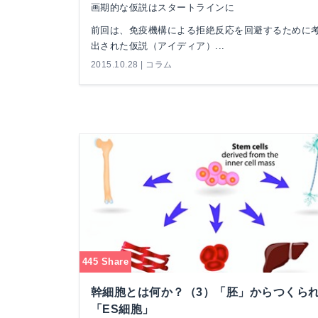
画期的な仮説はスタートラインに
前回は、免疫機構による拒絶反応を回避するために
出された仮説（アイディア）...
2015.10.28 | コラム
445 Share
幹細胞とは何か？（3）「胚」からつくら
「ES細胞」