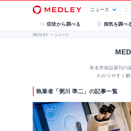
症状から調べる
病気を調べ
MEDLEY
>
ニュース
ME
有名学術誌新刊の
わかりやすく解
執筆者「粥川 準二」の記事一覧