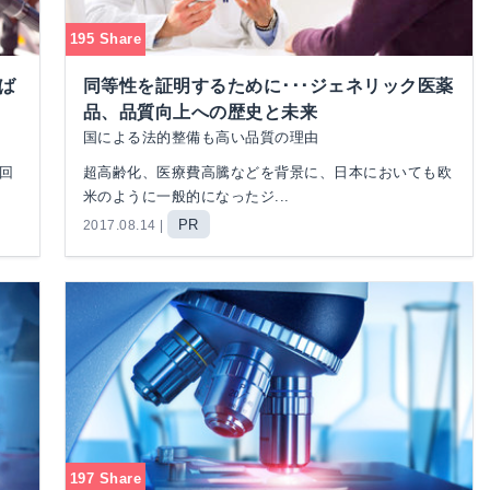
195 Share
ば
同等性を証明するために･･･ジェネリック医薬
品、品質向上への歴史と未来
国による法的整備も高い品質の理由
回
超高齢化、医療費高騰などを背景に、日本においても欧
米のように一般的になったジ...
PR
2017.08.14 |
197 Share