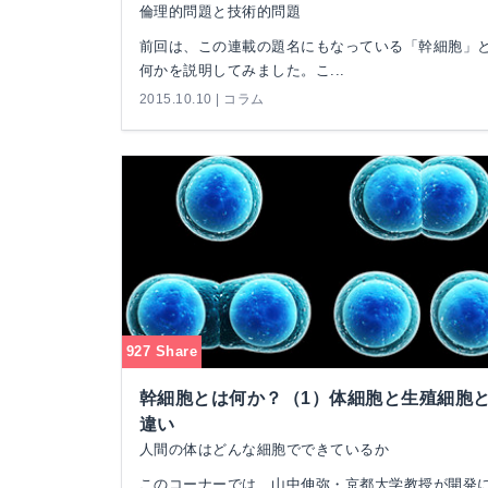
倫理的問題と技術的問題
前回は、この連載の題名にもなっている「幹細胞」
何かを説明してみました。こ...
2015.10.10 | コラム
927 Share
幹細胞とは何か？（1）体細胞と生殖細胞
違い
人間の体はどんな細胞でできているか
このコーナーでは、山中伸弥・京都大学教授が開発